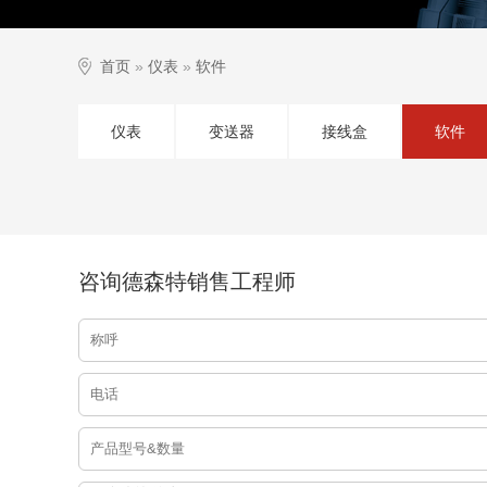
首页
»
仪表
»
软件
仪表
变送器
接线盒
软件
咨询德森特销售工程师