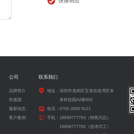
公司
联系我们
品牌简介
地址：
深圳市龙岗区宝龙街道湾区未
价值观
来科技园A2栋902
最新动态
电话：
0755-2890 9121
客户案例
手机：
18899777793（销售闫总）
18898777782（技术闫工）